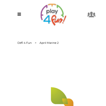
Défi 4 Fun
>
April Marine 2