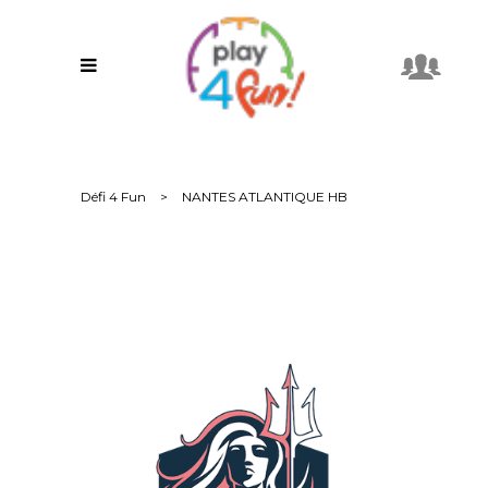
Défi 4 Fun
>
NANTES ATLANTIQUE HB