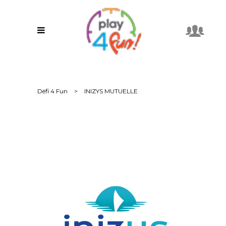
Défi 4 Fun
>
INIZYS MUTUELLE